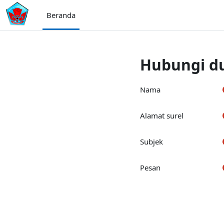
Lewati ke konten utama
Beranda
Hubungi d
Nama
Alamat surel
Subjek
Pesan